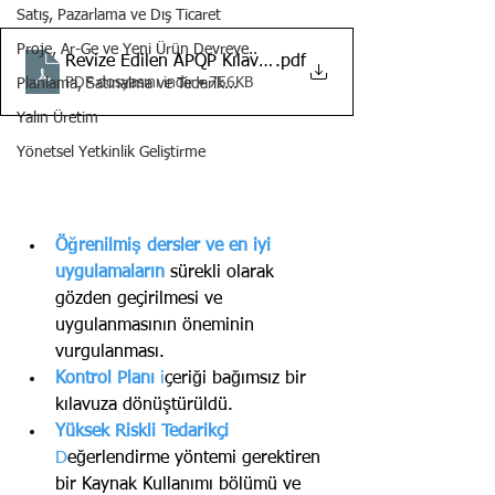
Satış, Pazarlama ve Dış Ticaret
Proje, Ar-Ge ve Yeni Ürün Devreye..
Revize Edilen APQP Kılavuzundaki Başlıca Değişiklikler
.pdf
PDF dosyasını indir • 756KB
Planlama, Satınalma ve Tedarik...
Yalın Üretim
Yönetsel Yetkinlik Geliştirme
Öğrenilmiş dersler ve en iyi 
uygulamaların
 sürekli olarak 
gözden geçirilmesi ve 
uygulanmasının öneminin 
vurgulanması.
Kontrol Planı 
i
çeriği bağımsız bir 
kılavuza dönüştürüldü.
Yüksek Riskli Tedarikçi 
D
eğerlendirme yöntemi gerektiren 
bir Kaynak Kullanımı bölümü ve 