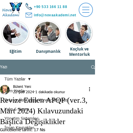
+90 533 166 11 88
info@novaakademi.net
Koçluk ve
Eğitim
Danışmanlık
Mentorluk
Yazı
Tüm Yazılar
Bülent Yeni
Tüm Yazılar
22 Şub 2024
1 dakikada okunur
Revize Edilen APQP (ver.3,
Orta ve Üst Düzey Yöneticilere Özel
Mart 2024) Kılavuzundaki
Yalın 6 Sigma
Yönetim Sistemleri
Başlıca Değişiklikler
İnsan Kaynakları
Güncelleme tarihi:
17 Nis