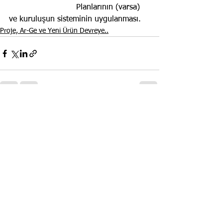
                           Planlarının (varsa) 
ve kuruluşun sisteminin uygulanması.
Proje, Ar-Ge ve Yeni Ürün Devreye..
Hepsini Gör
Son Yazılar