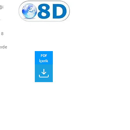
ği
r
 8
erde