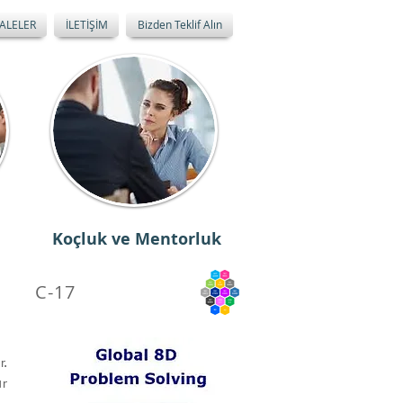
ALELER
İLETİŞİM
Bizden Teklif Alın
Koçluk ve Mentorluk
C-17
r.
ür