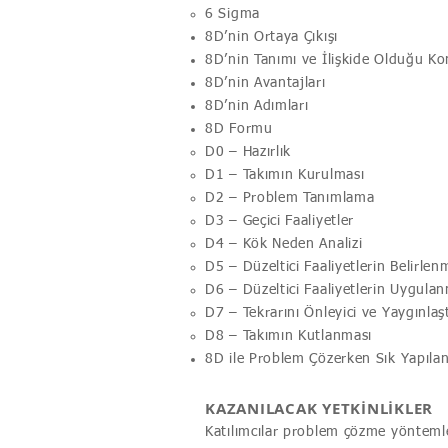
6 Sigma
8D’nin Ortaya Çıkışı
8D’nin Tanımı ve İlişkide Olduğu Ko
8D’nin Avantajları
8D’nin Adımları
8D Formu
D0 – Hazırlık
D1 – Takımın Kurulması
D2 – Problem Tanımlama
D3 – Geçici Faaliyetler
D4 – Kök Neden Analizi
D5 – Düzeltici Faaliyetlerin Belirlen
D6 – Düzeltici Faaliyetlerin Uygula
D7 – Tekrarını Önleyici ve Yaygınlaştı
D8 – Takımın Kutlanması
8D ile Problem Çözerken Sık Yapılan
KAZANILACAK YETKİNLİKLER
Katılımcılar problem çözme yöntemler