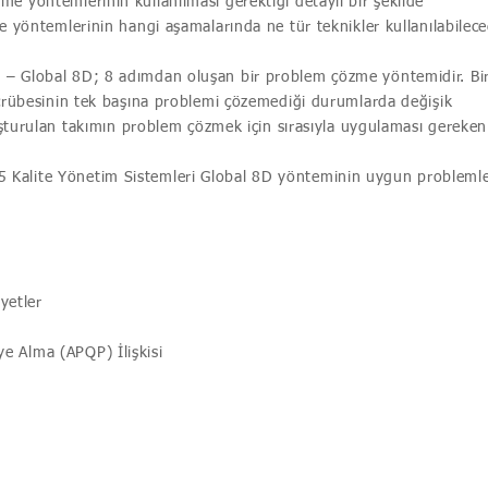
e yöntemlerinin kullanılması gerektiği detaylı bir şekilde
e yöntemlerinin hangi aşamalarında ne tür teknikler kullanılabilece
– Global 8D; 8 adımdan oluşan bir problem çözme yöntemidir. Bi
ecrübesinin tek başına problemi çözemediği durumlarda değişik
luşturulan takımın problem çözmek için sırasıyla uygulaması gereken
Kalite Yönetim Sistemleri Global 8D yönteminin uygun probleml
iyetler
 Alma (APQP) İlişkisi