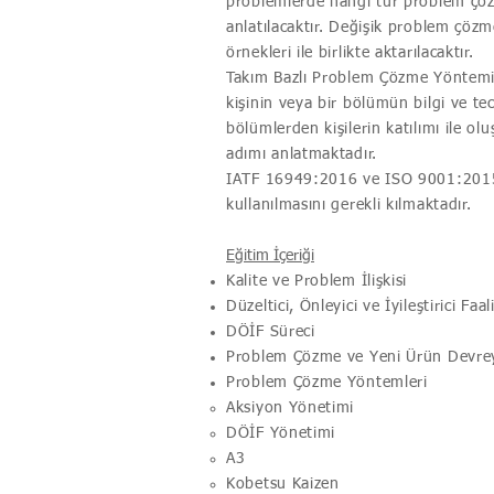
problemlerde hangi tür problem çözm
anlatılacaktır. Değişik problem çözm
örnekleri ile birlikte aktarılacaktır.
Takım Bazlı Problem Çözme Yöntemi 
kişinin veya bir bölümün bilgi ve t
bölümlerden kişilerin katılımı ile o
adımı anlatmaktadır.
IATF 16949:2016 ve ISO 9001:2015 
kullanılmasını gerekli kılmaktadır.
​Eğitim İçeriği
Kalite ve Problem İlişkisi
Düzeltici, Önleyici ve İyileştirici Faal
DÖİF Süreci
Problem Çözme ve Yeni Ürün Devreye
Problem Çözme Yöntemleri
Aksiyon Yönetimi
DÖİF Yönetimi
A3
Kobetsu Kaizen