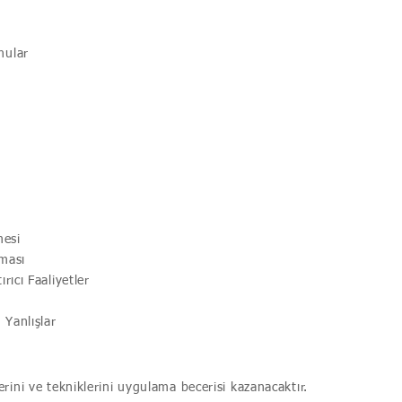
nular
mesi
nması
rıcı Faaliyetler
 Yanlışlar
ini ve tekniklerini uygulama becerisi kazanacaktır.