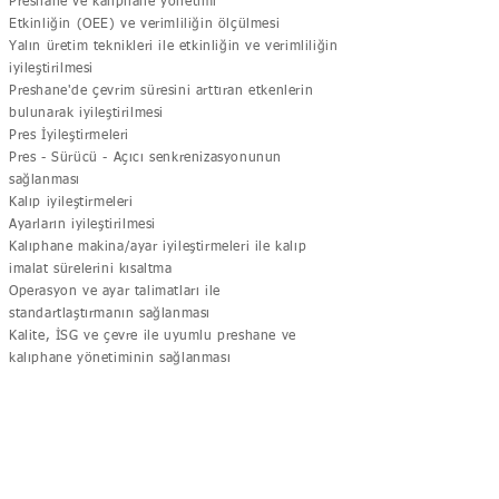
Preshane ve kalıphane yönetimi
Etkinliğin (OEE) ve verimliliğin ölçülmesi​
Yalın üretim teknikleri ile etkinliğin ve verimliliğin
iyileştirilmesi
Preshane'de çevrim süresini arttıran etkenlerin
bulunarak iyileştirilmesi
Pres İyileştirmeleri​
Pres - Sürücü - Açıcı senkrenizasyonunun
sağlanması
Kalıp iyileştirmeleri
Ayarların iyileştirilmesi
Kalıphane makina/ayar iyileştirmeleri ile kalıp
imalat sürelerini kısaltma
Operasyon ve ayar talimatları ile
standartlaştırmanın sağlanması
Kalite, İSG ve çevre ile uyumlu preshane ve
kalıphane yönetiminin sağlanması
DANIŞMANLIK SÜRESİ
1 - 2 Yıl