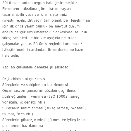
2018 standardına uygun hale getirilmesidir.
X-9
Firmaların ihtiyacına göre sistem baştan
tasarlanabilir veya var olan sisteminiz
iyileştirilebilir. İhtiyacın tam olarak belirlenebilmesi
için ilk önce yarım günlük bir mevcut durum
analizi gerçekleştirilmektedir. Sonrasında ise ilgili
süreç sahipleri ile birlikte aşağıda belirtilen
çalışmalar yapılır. Bütün süreçlerin kurulması /
iyileştirilmesinin ardından firma denetime hazır
hale gelir.
Yapılan çalışmalar genelde şu şekildedir :
Proje ekibinin oluşturulması
Süreçlerin ve sahiplerinin belirlenmesi
Organizasyon şemasının gözden geçirilmesi
İlgili eğitimlerin verilmesi (ISO 10002, süreç
yönetimi, iç denetçi vb.)
Süreçlerin tanımlanması (süreç şeması, prosedür,
talimat, form vb.)
Süreçlerin göstergelerle ölçülmesi ve iyileştirme
planlarının hazırlanması