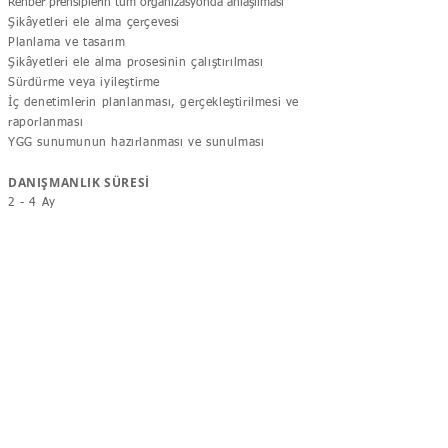
Rehber prensiplerin tüm organizasyonda anlaşılması
Şikâyetleri ele alma çerçevesi
Planlama ve tasarım
Şikâyetleri ele alma prosesinin çalıştırılması
Sürdürme veya iyileştirme
İç denetimlerin planlanması, gerçekleştirilmesi ve
raporlanması
YGG sunumunun hazırlanması ve sunulması
DANIŞMANLIK SÜRESİ
2 - 4 Ay
ADRES
Bostancı Mah. Şengül Sok. No:9
A-8 34744 Kadıköy
İstanbul
Türkiye