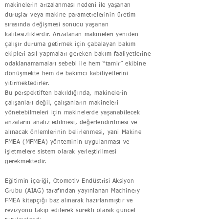
makinelerin arızalanması nedeni ile yaşanan
duruşlar veya makine parametrelerinin üretim
sırasında değişmesi sonucu yaşanan
kalitesizliklerdir. Arızalanan makineleri yeniden
çalışır duruma getirmek için çabalayan bakım
ekipleri asıl yapmaları gereken bakım faaliyetlerine
odaklanamamaları sebebi ile hem “tamir” ekibine
dönüşmekte hem de bakımcı kabiliyetlerini
yitirmektedirler.
Bu perspektiften bakıldığında, makinelerin
çalışanları değil, çalışanların makineleri
yönetebilmeleri için makinelerde yaşanabilecek
arızaların analiz edilmesi, değerlendirilmesi ve
alınacak önlemlerinin belirlenmesi, yani Makine
FMEA (MFMEA) yönteminin uygulanması ve
işletmelere sistem olarak yerleştirilmesi
gerekmektedir.
Eğitimin içeriği, Otomotiv Endüstrisi Aksiyon
Grubu (AIAG) tarafından yayınlanan Machinery
FMEA kitapçığı baz alınarak hazırlanmıştır ve
revizyonu takip edilerek sürekli olarak güncel