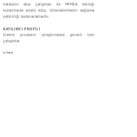
hataların ekip çalışması ile MFMEA tekniği
kullanılarak analiz edip, önlenebilmesini sağlama
yetkinliği kazanacaklardır.
KATILIMCI PROFİLİ
Üretim prosesini iyileştirmekle görevli tüm
çalışanlar
SÜRE
2 Gün