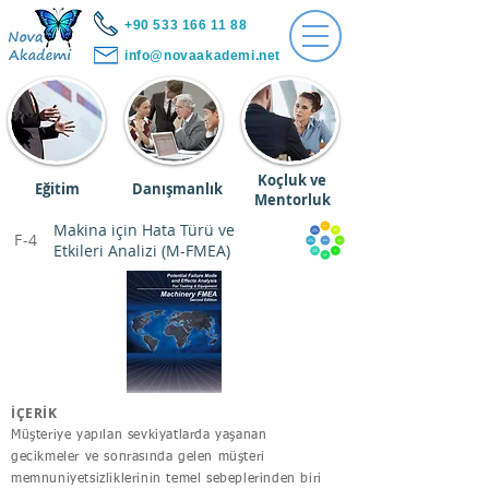
+90 533 166 11 88
info@novaakademi.net
Koçluk ve
Eğitim
Danışmanlık
Mentorluk
Makina için Hata Türü ve
F-4
Etkileri Analizi (M-FMEA)
İÇERİK
Müşteriye yapılan sevkiyatlarda yaşanan
gecikmeler ve sonrasında gelen müşteri
memnuniyetsizliklerinin temel sebeplerinden biri