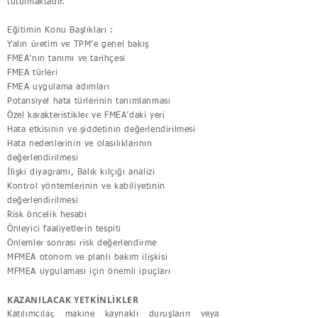
tutulmaktadır.
Eğitimin Konu Başlıkları :
Yalın üretim ve TPM’e genel bakış
FMEA’nın tanımı ve tarihçesi
FMEA türleri
FMEA uygulama adımları
Potansiyel hata türlerinin tanımlanması
Özel karakteristikler ve FMEA’daki yeri
Hata etkisinin ve şiddetinin değerlendirilmesi
Hata nedenlerinin ve olasılıklarının
değerlendirilmesi
İlişki diyagramı, Balık kılçığı analizi
Kontrol yöntemlerinin ve kabiliyetinin
değerlendirilmesi
Risk öncelik hesabı
Önleyici faaliyetlerin tespiti
Önlemler sonrası risk değerlendirme
MFMEA otonom ve planlı bakım ilişkisi
MFMEA uygulaması için önemli ipuçları
KAZANILACAK YETKİNLİKLER
Katılımcılar, makine kaynaklı duruşların veya