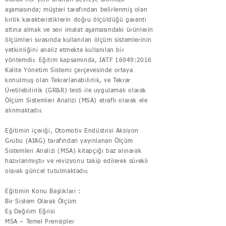
olarak her yeni ürünün devreye alınması
aşamasında; müşteri tarafından belirlenmiş olan
kritik karakteristiklerin doğru ölçüldüğü garanti
altına almak ve seri imalat aşamasındaki ürünlerin
ölçümleri sırasında kullanılan ölçüm sistemlerinin
yetkinliğini analiz etmekte kullanılan bir
yöntemdir. Eğitim kapsamında, IATF 16949:2016
Kalite Yönetim Sistemi çerçevesinde ortaya
konulmuş olan Tekrarlanabilirlik, ve Tekrar
Üretilebilirlik (GR&R) testi ile uygulamalı olarak
Ölçüm Sistemleri Analizi (MSA) etraflı olarak ele
alınmaktadır.
Eğitimin içeriği, Otomotiv Endüstrisi Aksiyon
Grubu (AIAG) tarafından yayınlanan Ölçüm
Sistemleri Analizi (MSA) kitapçığı baz alınarak
hazırlanmıştır ve revizyonu takip edilerek sürekli
olarak güncel tutulmaktadır.
Eğitimin Konu Başlıkları :
Bir Sistem Olarak Ölçüm
Eş Dağılım Eğrisi
MSA – Temel Prensipler