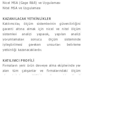
Nicel MSA (Gage R&R) ve Uygulaması
Nitel MSA ve Uygulaması
KAZANILACAK YETKİNLİKLER
Katılımcılar, ölçüm sistemlerinin güvenilirliğini
garanti altına almak için nicel ve nitel ölçüm
sistemleri analizi yaparak, yapılan analizi
yorumlamaları sonucu ölçüm sisteminde
iyileştirilmesi gereken unsurları belirleme
yetkinliği kazanacaklardır.
KATILIMCI PROFİLİ
Firmaların yeni ürün devreye alma ekiplerinde yer
alan tüm çalışanlar ve firmalarındaki ölçüm
sistemlerinin yeterliliğini analiz etmekle görevli
tüm çalışanlar
SÜRE
2 Gün
ADRES