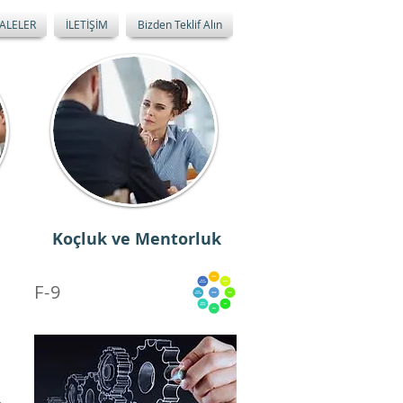
ALELER
İLETİŞİM
Bizden Teklif Alın
Koçluk ve Mentorluk
F-9