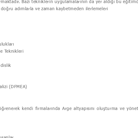
urmaktadır. Bazı tekniklerin uygulamalarının da yer aldığı bu eğitim
ha doğru adımlarla ve zaman kaybetmeden ilerlemeleri
lukları
e Teknikleri
dislik
nalizi (DFMEA)
eri öğrenerek kendi firmalarında Arge altyapısını oluşturma ve yön
ışanlar