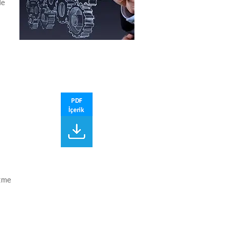
de
etme