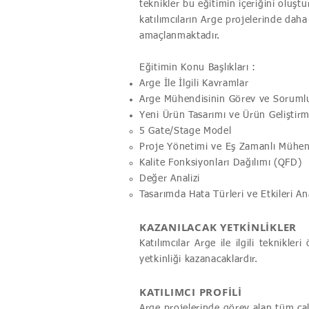
teknikler bu eğitimin içeriğini oluşt
katılımcıların Arge projelerinde da
amaçlanmaktadır.
Eğitimin Konu Başlıkları :
Arge İle İlgili Kavramlar
Arge Mühendisinin Görev ve Sorumlu
Yeni Ürün Tasarımı ve Ürün Geliştirm
5 Gate/Stage Model
Proje Yönetimi ve Eş Zamanlı Mühen
Kalite Fonksiyonları Dağılımı (QFD)
Değer Analizi
Tasarımda Hata Türleri ve Etkileri A
KAZANILACAK YETKİNLİKLER
Katılımcılar Arge ile ilgili teknikl
yetkinliği kazanacaklardır.
KATILIMCI PROFİLİ
Arge projelerinde görev alan tüm çal