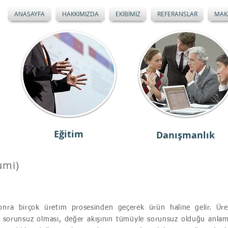
ANASAYFA
HAKKIMIZDA
EKİBİMİZ
REFERANSLAR
MAK
Eğitim
Danışmanlık
umi)
onra birçok üretim prosesinden geçerek ürün haline gelir. Üre
de sorunsuz olması, değer akışının tümüyle sorunsuz olduğu anla