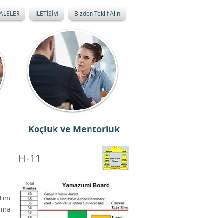
ALELER
İLETİŞİM
Bizden Teklif Alın
Koçluk ve Mentorluk
H-11
tim
mına