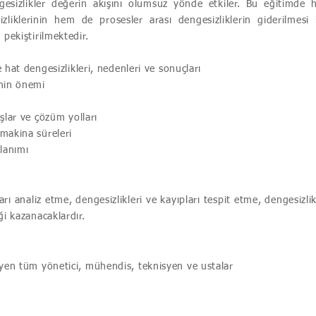
esizlikler değerin akışını olumsuz yönde etkiler. Bu eğitimde
liklerinin hem de prosesler arası dengesizliklerin giderilmesi 
pekiştirilmektedir.
hat dengesizlikleri, nedenleri ve sonuçları
nin önemi
şlar ve çözüm yolları
makina süreleri
lanımı
arı analiz etme, dengesizlikleri ve kayıpları tespit etme, dengesizlik
ği kazanacaklardır.
eyen tüm yönetici, mühendis, teknisyen ve ustalar