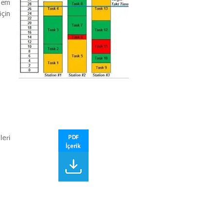
 hem
için
leri