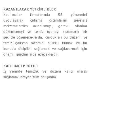
KAZANILACAK YETKİNLİKLER
Katılımcılar firmalarında 5S yöntemini
uygulayarak çalışma ortamlarını gereksiz
malzemelerden arındırmayı, gerekli olanları
düzenlemeyi ve temiz tutmayı sistematik bir
şekilde öğreneceklerdir. Kurdukları bu düzenli ve
temiz çalışma ortamını sürekli kılmak ve bu
konuda disiplini sağlamak ve sağlattırmak için
önemli ipuçları elde edeceklerdir.
KATILIMCI PROFİLİ
İş yerinde temizlik ve düzeni kalıcı olarak
sağlamak isteyen tüm çalışanlar
SÜRE
1 Gün
ADRES