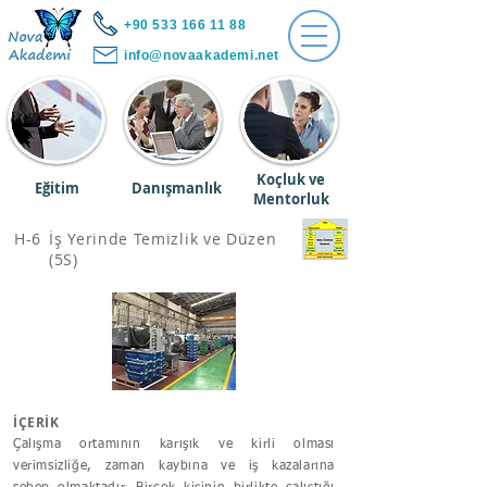
+90 533 166 11 88
info@novaakademi.net
Koçluk ve
Eğitim
Danışmanlık
Mentorluk
H-6
İş Yerinde Temizlik ve Düzen
(5S)
İÇERİK
Çalışma ortamının karışık ve kirli olması
verimsizliğe, zaman kaybına ve iş kazalarına