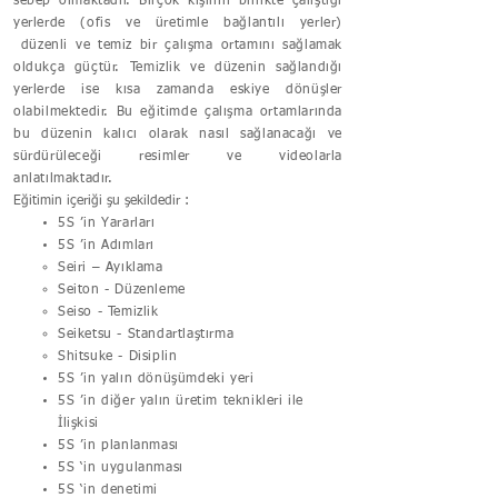
sebep olmaktadır. Birçok kişinin birlikte çalıştığı
yerlerde (ofis ve üretimle bağlantılı yerler)
düzenli ve temiz bir çalışma ortamını sağlamak
oldukça güçtür. Temizlik ve düzenin sağlandığı
yerlerde ise kısa zamanda eskiye dönüşler
olabilmektedir. Bu eğitimde çalışma ortamlarında
bu düzenin kalıcı olarak nasıl sağlanacağı ve
sürdürüleceği resimler ve videolarla
anlatılmaktadır.
Eğitimin içeriği şu şekildedir :
5S ’in Yararları
5S ’in Adımları
Seiri – Ayıklama
Seiton - Düzenleme
Seiso - Temizlik
Seiketsu - Standartlaştırma
Shitsuke - Disiplin
5S ’in yalın dönüşümdeki yeri
5S ’in diğer yalın üretim teknikleri ile
İlişkisi
5S ’in planlanması
5S ‘in uygulanması
5S ‘in denetimi