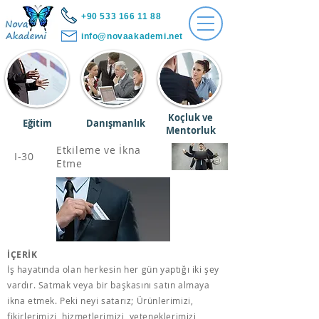
+90 533 166 11 88
info@novaakademi.net
Koçluk ve
Eğitim
Danışmanlık
Mentorluk
Etkileme ve İkna
I-30
Etme
İÇERİK
İş hayatında olan herkesin her gün yaptığı iki şey
vardır. Satmak veya bir başkasını satın almaya
ikna etmek. Peki neyi satarız; Ürünlerimizi,
fikirlerimizi, hizmetlerimizi, yeteneklerimizi,