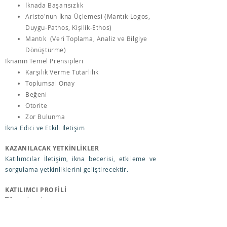
İknada Başarısızlık
Aristo'nun İkna Üçlemesi (Mantık-Logos,
Duygu-Pathos, Kişilik-Ethos)
Mantık (Veri Toplama, Analiz ve Bilgiye
Dönüştürme)
İknanın Temel Prensipleri
Karşılık Verme Tutarlılık
Toplumsal Onay
Beğeni
Otorite
Zor Bulunma​
İkna Edici ve Etkili İletişim
KAZANILACAK YETKİNLİKLER
Katılımcılar İletişim, ikna becerisi, etkileme ve
sorgulama yetkinliklerini geliştirecektir.
KATILIMCI PROFİLİ
Tüm çalışanlar
SÜRE