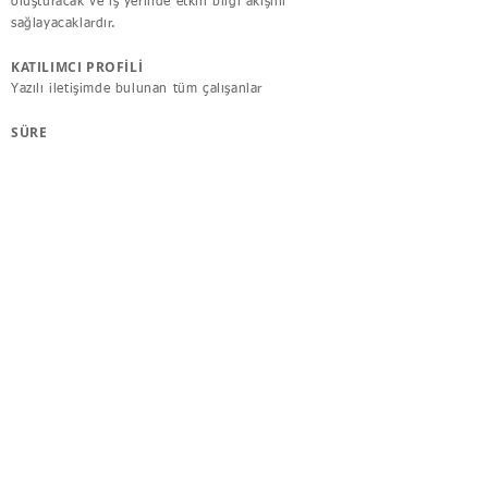
oluşturacak ve iş yerinde etkin bilgi akışını
sağlayacaklardır.
KATILIMCI PROFİLİ
Yazılı iletişimde bulunan tüm çalışanlar
SÜRE
1 Gün
ADRES
Bostancı Mah. Şengül Sok. No:9
A-8 34744 Kadıköy
İstanbul
Türkiye
E-POSTA​
info@novaakademi.net
BİZİ TAKİP EDİN