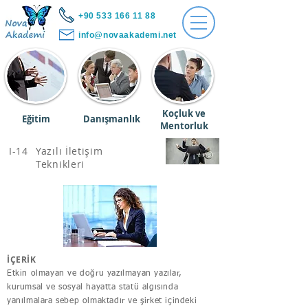
+90 533 166 11 88
info@novaakademi.net
Koçluk ve
Eğitim
Danışmanlık
Mentorluk
I-14
Yazılı İletişim
Teknikleri
İÇERİK
Etkin olmayan ve doğru yazılmayan yazılar,
kurumsal ve sosyal hayatta statü algısında
yanılmalara sebep olmaktadır ve şirket içindeki