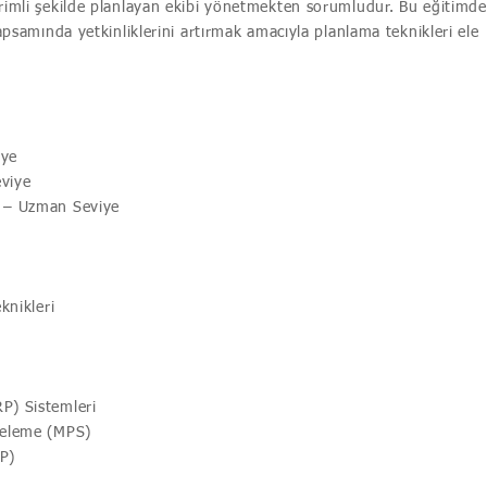
erimli şekilde planlayan ekibi yönetmekten sorumludur. Bu eğitimde
kapsamında yetkinliklerini artırmak amacıyla planlama teknikleri ele
iye
viye
 – Uzman Seviye
knikleri
P) Sistemleri
geleme (MPS)
P)