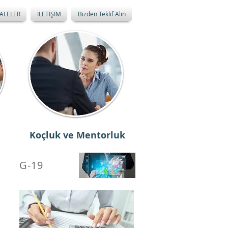
ALELER
İLETİŞİM
Bizden Teklif Alın
Koçluk ve Mentorluk
G-19