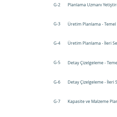
G-2
Planlama Uzmanı Yetişti
G-3
Üretim Planlama - Temel 
G-4
Üretim Planlama - İleri Sev
G-5
Detay Çizelgeleme - Teme
G-6
Detay Çizelgeleme - İleri 
G-7
Kapasite ve Malzeme Pla