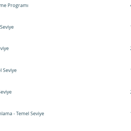
rme Programı
Seviye
iye​​
l Seviye
Seviye
nlama - Temel Seviye