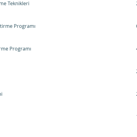
rme Teknikleri
iştirme Programı
irme Programı
mi