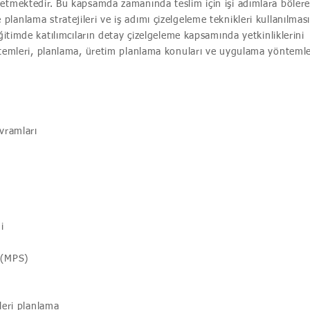
etmektedir. Bu kapsamda zamanında teslim için işi adımlara böler
anlama stratejileri ve iş adımı çizelgeleme teknikleri kullanılmas
ğitimde katılımcıların detay çizelgeleme kapsamında yetkinliklerini
stemleri, planlama, üretim planlama konuları ve uygulama yöntemle
vramları
i
 (MPS)
leri planlama