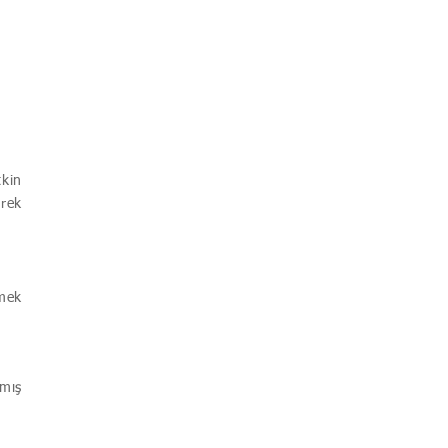
tkin
rek
rmek
lmış