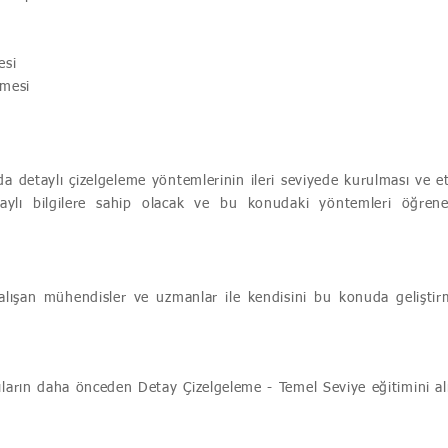
esi
nmesi
da detaylı çizelgeleme yöntemlerinin ileri seviyede kurulması ve e
taylı bilgilere sahip olacak ve bu konudaki yöntemleri öğrene
lışan mühendisler ve uzmanlar ile kendisini bu konuda gelişti
cıların daha önceden Detay Çizelgeleme - Temel Seviye eğitimini a