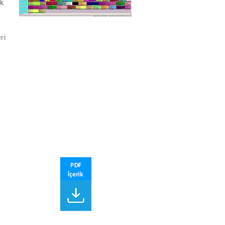
ek
ı
ri