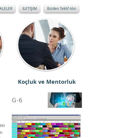
ALELER
İLETİŞİM
Bizden Teklif Alın
Koçluk ve Mentorluk
G-6
esi
en